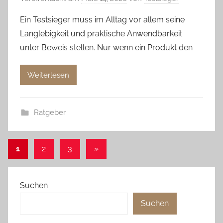
Ein Testsieger muss im Alltag vor allem seine
Langlebigkeit und praktische Anwendbarkeit
unter Beweis stellen. Nur wenn ein Produkt den
Weiterlesen
Ratgeber
Seitennummerierung
Nächste
1
2
3
»
Beiträge
der
Beiträge
Suchen
Suchen