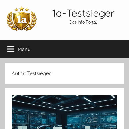
Zum
1a-Testsieger
Inhalt
springen
Das Info Portal
Menü
Autor:
Testsieger