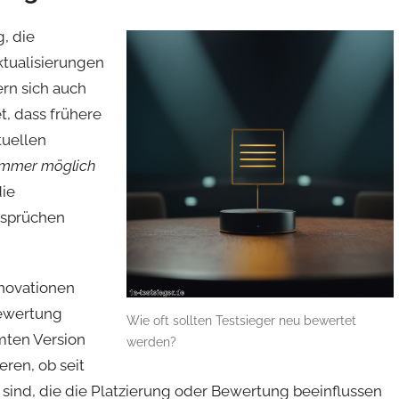
, die
ktualisierungen
rn sich auch
, dass frühere
tuellen
immer möglich
die
nsprüchen
nnovationen
Bewertung
Wie oft sollten Testsieger neu bewertet
mten Version
werden?
eren, ob seit
sind, die die Platzierung oder Bewertung beeinflussen