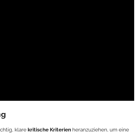
ng
chtig, klare
kritische Kriterien
heranzuziehen, um eine