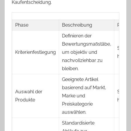
Kaufentscheidung.
Phase
Beschreibung
Relev
Definieren der
Bewertungsmaßstäbe,
Sehr
Kriterienfestlegung
um objektiv und
hoch
nachvollziehbar zu
bleiben.
Geeignete Artikel
basierend auf Markt,
Auswahl der
Sehr
Marke und
Produkte
hoch
Preiskategorie
auswählen.
Standardisierte