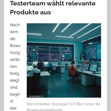
Testerteam wählt relevante
Produkte aus
Nach
dem
die
Bewe
rtung
skrite
rien
festg
elegt
sind,
begin
nt
Wie entstehen Testsieger? Ein Blick hinter die
das
Bewertungsmethoden